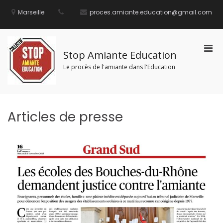
Aller
au
Marseille
proces.amiante.education@gmail.com
contenu
Men
Stop Amiante Education
prin
Le procès de l'amiante dans l'Education
pou
mobi
Articles de presse