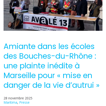
Amiante dans les écoles
des Bouches-du-Rhône :
une plainte inédite à
Marseille pour « mise en
danger de la vie d’autrui »
28 novembre 2025
Maritima
, 
Presse