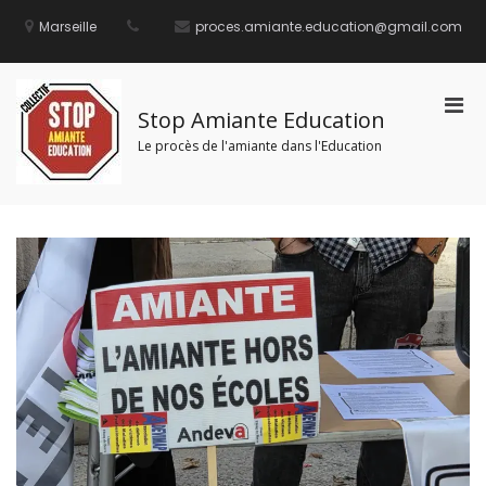
Aller
au
Marseille
proces.amiante.education@gmail.com
contenu
Men
Stop Amiante Education
prin
Le procès de l'amiante dans l'Education
pou
mobi