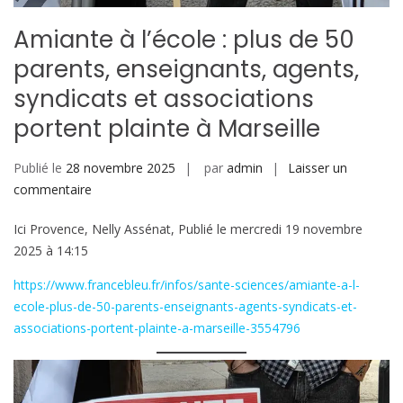
Amiante à l’école : plus de 50
parents, enseignants, agents,
syndicats et associations
portent plainte à Marseille
Publié le
28 novembre 2025
par
admin
Laisser un
sur
commentaire
Amiante
Ici Provence, Nelly Assénat, Publié le mercredi 19 novembre
à
2025 à 14:15
l’école
:
https://www.francebleu.fr/infos/sante-sciences/amiante-a-l-
plus
ecole-plus-de-50-parents-enseignants-agents-syndicats-et-
de
associations-portent-plainte-a-marseille-3554796
50
parents,
enseignants,