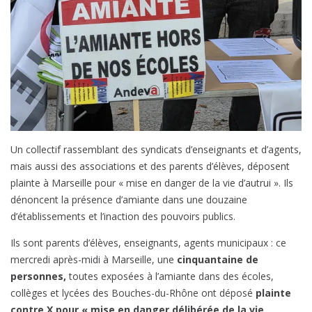
agents,
syndicats
et
associations
portent
plainte
à
Marseille
Un collectif rassemblant des syndicats d’enseignants et d’agents,
mais aussi des associations et des parents d’élèves, déposent
plainte à Marseille pour « mise en danger de la vie d’autrui ». Ils
dénoncent la présence d’amiante dans une douzaine
d’établissements et l’inaction des pouvoirs publics.
Ils sont parents d’élèves, enseignants, agents municipaux : ce
mercredi après-midi à Marseille, une
cinquantaine de
personnes,
toutes exposées à l’amiante dans des écoles,
collèges et lycées des Bouches-du-Rhône ont déposé
plainte
contre X pour « mise en danger délibérée de la vie