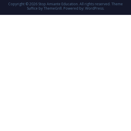
Copyright © 2026
Stop Amiante Education
. All rights reserved. Theme
Suffice
by ThemeGrill. Powered by:
WordPress
.