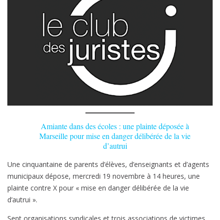
plainte
déposée
à
Marseille
pour
mise
en
danger
délibérée
de
la
Amiante dans des écoles : une plainte déposée à
vie
Marseille pour mise en danger délibérée de la vie
d’autrui
d’autrui
–
Une cinquantaine de parents d’élèves, d’enseignants et d’agents
Le
municipaux dépose, mercredi 19 novembre à 14 heures, une
Club
plainte contre X pour « mise en danger délibérée de la vie
des
d’autrui ».
Juristes
Sept organisations syndicales et trois associations de victimes