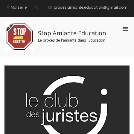
Aller
au
Marseille
proces.amiante.education@gmail.com
contenu
Men
Stop Amiante Education
prin
Le procès de l'amiante dans l'Education
pou
mobi