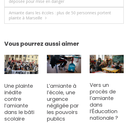
déposée pour mise en danger
de
Amiante dans les écoles : plus de 50 personnes portent
l’article
plainte à Marseille
Vous pourrez aussi aimer
Vers un
Une plainte
L’amiante à
procès de
inédite
l’école, une
l’amiante
contre
urgence
dans
l’amiante
négligée par
l’Éducation
dans le bâti
les pouvoirs
nationale ?
scolaire
publics