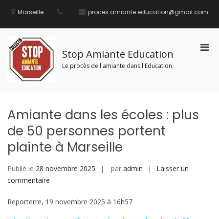
Aller
au
Marseille
proces.amiante.education@gmail.com
contenu
Men
Stop Amiante Education
prin
Le procès de l'amiante dans l'Education
pou
mobi
Amiante dans les écoles : plus
de 50 personnes portent
plainte à Marseille
Publié le
28 novembre 2025
par
admin
Laisser un
sur
commentaire
Amiante
Reporterre, 19 novembre 2025 à 16h57
dans
les