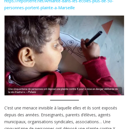
https://reporterre.net/Amiante-dans-les-ecoles-plus-de-50-
écoles
personnes-portent-plainte-a-Marseille
:
plus
de
50
personnes
portent
plainte
à
Marseille
C’est une menace invisible à laquelle elles et ils sont exposés
depuis des années. Enseignants, parents d’élèves, agents
municipaux, organisations syndicales, associations… Une
cinquantaine de personnes ont déposé une plainte contre X