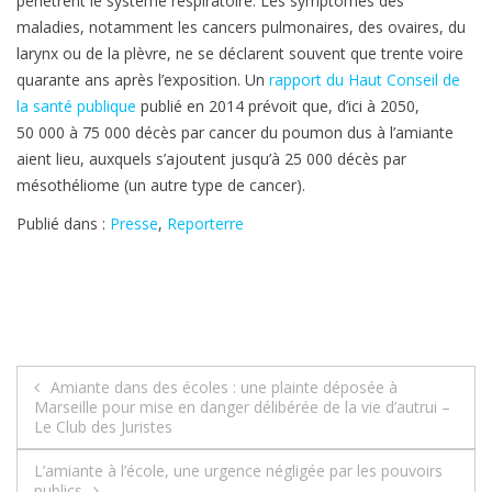
pénètrent le système respiratoire. Les symptômes des
maladies, notamment les cancers pulmonaires, des ovaires, du
larynx ou de la plèvre, ne se déclarent souvent que trente voire
quarante ans après l’exposition. Un
rapport du Haut Conseil de
la santé publique
publié en 2014 prévoit que, d’ici à 2050,
50 000 à 75 000 décès par cancer du poumon dus à l’amiante
aient lieu, auxquels s’ajoutent jusqu’à 25 000 décès par
mésothéliome (un autre type de cancer).
Publié dans :
Presse
,
Reporterre
Navigation
Amiante dans des écoles : une plainte déposée à
Marseille pour mise en danger délibérée de la vie d’autrui –
de
Le Club des Juristes
l’article
L’amiante à l’école, une urgence négligée par les pouvoirs
publics