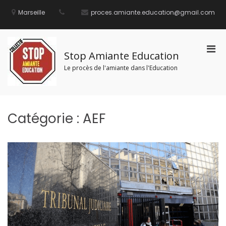
Aller
au
Marseille
proces.amiante.education@gmail.com
contenu
Men
Stop Amiante Education
prin
Le procès de l'amiante dans l'Education
pou
mobi
Catégorie :
AEF