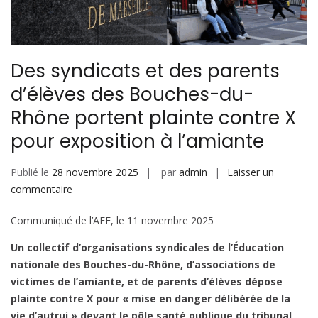
Des syndicats et des parents
d’élèves des Bouches-du-
Rhône portent plainte contre X
pour exposition à l’amiante
Publié le
28 novembre 2025
par
admin
Laisser un
sur
commentaire
Des
Communiqué de l’AEF, le 11 novembre 2025
syndicats
et
Un collectif d’organisations syndicales de l’Éducation
des
nationale des Bouches-du-Rhône, d’associations de
parents
victimes de l’amiante, et de parents d’élèves dépose
d’élèves
plainte contre X pour « mise en danger délibérée de la
des
vie d’autrui » devant le pôle santé publique du tribunal