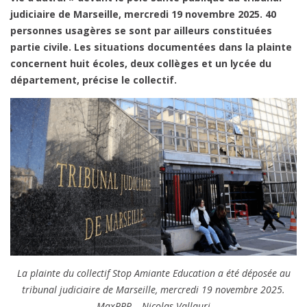
Bouches-
judiciaire de Marseille, mercredi 19 novembre 2025. 40
du-
personnes usagères se sont par ailleurs constituées
Rhône
partie civile. Les situations documentées dans la plainte
portent
concernent huit écoles, deux collèges et un lycée du
plainte
département, précise le collectif.
contre
X
pour
exposition
à
l’amiante
La plainte du collectif Stop Amiante Education a été déposée au
tribunal judiciaire de Marseille, mercredi 19 novembre 2025.
MaxPPP – Nicolas Vallauri