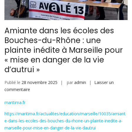
Amiante dans les écoles des
Bouches-du-Rhône : une
plainte inédite à Marseille pour
« mise en danger de la vie
d’autrui »
Publié le
28 novembre 2025
par
admin
Laisser un
sur
commentaire
Amiante
maritima.fr
dans
les
https://maritima.fr/actualites/education/marseille/10035/amiant
écoles
e-dans-les-ecoles-des-bouches-du-rhone-un-plainte-inedite-a-
des
marseille-pour-mise-en-danger-de-la-vie-dautrui
Bouches-