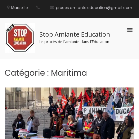
Aller
au
Marseille
proces.amiante.education@gmail.com
contenu
Men
Stop Amiante Education
prin
Le procès de l'amiante dans l'Education
pou
mobi
Catégorie :
Maritima