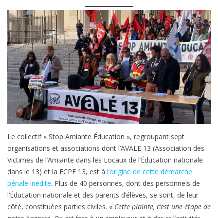
du-
Rhône
:
une
plainte
inédite
à
Marseille
pour
« mise
en
Le collectif « Stop Amiante Éducation », regroupant sept
danger
organisations et associations dont l’AVALE 13 (Association des
de
Victimes de l’Amiante dans les Locaux de l’Éducation nationale
la
dans le 13) et la FCPE 13, est à
l’origine de cette démarche
vie
pénale inédite
. Plus de 40 personnes, dont des personnels de
d’autrui »
l’Éducation nationale et des parents d’élèves, se sont, de leur
côté, constituées parties civiles. «
Cette plainte, c’est une étape de